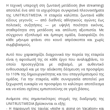
Η τεχνική υπεροχή στη ζωντανή μετάδοση (live streaming)
αποτελεί ένα από τα ισχυρότερα συγκριτικά πλεονεκτήματα
της UNITRUSTMEDIA. Η εταιρεία καλύπτει ζωντανά κάθε
είδους γεγονός — από διεθνείς αθλητικούς αγώνες έως
πολιτικές συζητήσεις — με υψηλή ποιότητα εικόνας,
σταθερότητα στη μετάδοση και απόλυτη αξιοπιστία. Με
σύγχρονο εξοπλισμό και έμπειρη ομάδα, διασφαλίζει ότι
κάθε μήνυμα φτάνει στο κοινό απρόσκοπτα και χωρίς
συμβιβασμούς.
Αυτό που χαρακτηρίζει διαχρονικά την πορεία της εταιρεία
είναι η αφοσίωσή της σε κάθε έργο που αναλαμβάνει, το
οποίο προσεγγίζεται με σεβασμό, με αυθεντικό
ενθουσιασμό και με την αδιάκοπη δέσμευση να προσφέρει
το 110% της δημιουργικότητας και του επαγγελματισμού της
ομάδας. Για την εταιρεία, κάθε συνεργασία αποτελεί μια
ξεχωριστή ευκαιρία να προσφέρει το καλύτερο αποτέλεσμα
και να κτίσει σχέσεις εμπιστοσύνης σε γερές βάσεις.
Ανάμεσα στις σημαντικότερες στιγμές της διαδρομής της
UNITRUSTMEDIA βρίσκονται οι εξής:
- Η παραγωγή της ταινίας «Aishe is going on Vacation» και