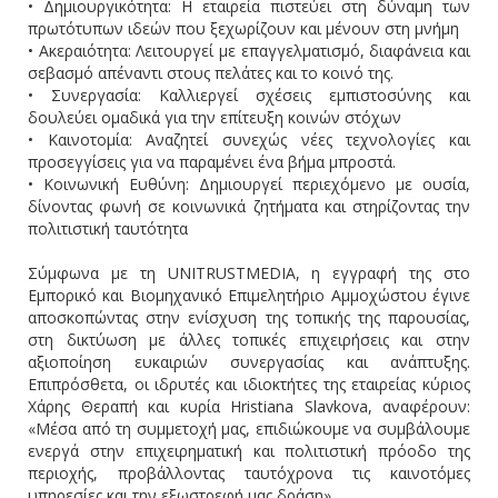
• Δημιουργικότητα: Η εταιρεία πιστεύει στη δύναμη των
πρωτότυπων ιδεών που ξεχωρίζουν και μένουν στη μνήμη
• Ακεραιότητα: Λειτουργεί με επαγγελματισμό, διαφάνεια και
σεβασμό απέναντι στους πελάτες και το κοινό της.
• Συνεργασία: Καλλιεργεί σχέσεις εμπιστοσύνης και
δουλεύει ομαδικά για την επίτευξη κοινών στόχων
• Καινοτομία: Αναζητεί συνεχώς νέες τεχνολογίες και
προσεγγίσεις για να παραμένει ένα βήμα μπροστά.
• Κοινωνική Ευθύνη: Δημιουργεί περιεχόμενο με ουσία,
δίνοντας φωνή σε κοινωνικά ζητήματα και στηρίζοντας την
πολιτιστική ταυτότητα
Σύμφωνα με τη UNITRUSTMEDIA, η εγγραφή της στο
Εμπορικό και Βιομηχανικό Επιμελητήριο Αμμοχώστου έγινε
αποσκοπώντας στην ενίσχυση της τοπικής της παρουσίας,
στη δικτύωση με άλλες τοπικές επιχειρήσεις και στην
αξιοποίηση ευκαιριών συνεργασίας και ανάπτυξης.
Επιπρόσθετα, οι ιδρυτές και ιδιοκτήτες της εταιρείας κύριος
Χάρης Θεραπή και κυρία Hristiana Slavkova, αναφέρουν:
«Μέσα από τη συμμετοχή μας, επιδιώκουμε να συμβάλουμε
ενεργά στην επιχειρηματική και πολιτιστική πρόοδο της
περιοχής, προβάλλοντας ταυτόχρονα τις καινοτόμες
υπηρεσίες και την εξωστρεφή μας δράση».