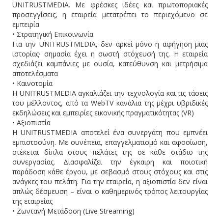
UNITRUSTMEDIA. Με φρέσκες ιδέες και πρωτοποριακές
προσεγγίσεις, η εταιρεία μετατρέπει το περιεχόμενο σε
εμπειρία
• Στρατηγική Επικοινωνία
Για την UNITRUSTMEDIA, δεν αρκεί μόνο η αφήγηση μιας
ιστορίας· σημασία έχει η σωστή στόχευσή της. Η εταιρεία
σχεδιάζει καμπάνιες με ουσία, κατεύθυνση και μετρήσιμα
αποτελέσματα
• Καινοτομία
Η UNITRUSTMEDIA αγκαλιάζει την τεχνολογία και τις τάσεις
του μέλλοντος, από τα WebTV κανάλια της μέχρι υβριδικές
εκδηλώσεις και εμπειρίες εικονικής πραγματικότητας (VR)
• Αξιοπιστία
Η UNITRUSTMEDIA αποτελεί ένα συνεργάτη που εμπνέει
εμπιστοσύνη. Με συνέπεια, επαγγελματισμό και αφοσίωση,
στέκεται δίπλα στους πελάτες της σε κάθε στάδιο της
συνεργασίας. Διασφαλίζει την έγκαιρη και ποιοτική
παράδοση κάθε έργου, με σεβασμό στους στόχους και στις
ανάγκες του πελάτη. Για την εταιρεία, η αξιοπιστία δεν είναι
απλώς δέσμευση – είναι ο καθημερινός τρόπος λειτουργίας
της εταιρείας
• Ζωντανή Μετάδοση (Live Streaming)