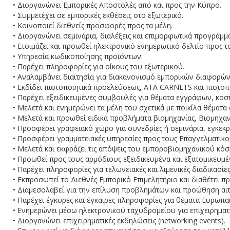
• Διοργανώνει Εμπορικές Αποστολές από και προς την Κύπρο.
• Συμμετέχει σε εμπορικές εκθέσεις στο εξωτερικό.
• Κοινοποιεί διεθνείς προσφορές προς τα μέλη.
• Διοργανώνει σεμινάρια, διαλέξεις και επιμορφωτικά προγράμμ
• Ετοιμάζει και προωθεί ηλεκτρονικό ενημερωτικό δελτίο προς τ
• Υπηρεσία κωδικοποίησης προϊόντων.
• Παρέχει πληροφορίες για οίκους του εξωτερικού.
• Αναλαμβάνει διαιτησία για διακανονισμό εμπορικών διαφορών
• Εκδίδει πιστοποιητικά προελεύσεως, ATA CARNETS και πιστοπο
• Παρέχει εξειδικευμένες συμβουλές για θέματα εγγράφων, κοσ
• Μελετά και ενημερώνει τα μέλη του σχετικά με ποικίλα θέματ
• Μελετά και προωθεί ειδικά προβλήματα βιομηχανίας, Βιομηχα
• Προσφέρει γραφειακό χώρο για συνεδρίες ή σεμινάρια, εγκεκ
• Προσφέρει γραμματειακές υπηρεσίες προς τους Επαγγελματικ
• Μελετά και εκφράζει τις απόψεις του εμποροβιομηχανικού κό
• Προωθεί προς τους αρμόδιους εξειδικευμένα και εξατομικευ
• Παρέχει πληροφορίες για τελωνειακές και λιμενικές διαδικασίες
• Εκπροσωπεί το Διεθνές Εμπορικό Επιμελητήριο και διαθέτει πρ
• Διαμεσολαβεί για την επίλυση προβλημάτων και προώθηση αιτ
• Παρέχει έγκυρες και έγκαιρες πληροφορίες για θέματα Ευρωπα
• Ενημερώνει μέσω ηλεκτρονικού ταχυδρομείου για επιχειρηματι
• Διοργανώνει επιχειρηματικές εκδηλώσεις (networking events).