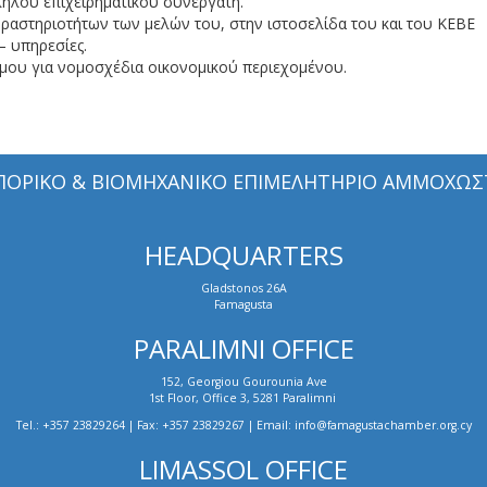
λληλου επιχειρηματικού συνεργάτη.
δραστηριοτήτων των μελών του, στην ιστοσελίδα του και του ΚΕΒΕ
– υπηρεσίες.
σμου για νομοσχέδια οικονομικού περιεχομένου.
ΠΟΡΙΚΟ & ΒΙΟΜΗΧΑΝΙΚΟ ΕΠΙΜΕΛΗΤΗΡΙΟ ΑΜΜΟΧΩΣ
HEADQUARTERS
Gladstonos 26A
Famagusta
PARALIMNI OFFICE
152, Georgiou Gourounia Ave
1st Floor, Office 3, 5281 Paralimni
Tel.: +357 23829264 | Fax: +357 23829267 | Email: info@famagustachamber.org.cy
LIMASSOL OFFICE