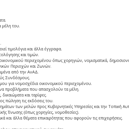
ατα.
α μέλη του.
.
ιεί τιμολόγια και άλλα έγγραφα.
τολόγησης και τιμών.
α οικονομικού περιεχομένου όπως χορηγιών, νομισματικά, δημοσιον
νικών Περιοχών και Ζωνών.
ριμένα από την ΑνΑΔ.
ούς Συνδέσμους.
σμου για νομοσχέδια οικονομικού περιεχομένου.
μένα προβλήματα που απασχολούν τα μέλη.
, δικαιώματα και ταρίφες.
ος πώληση τις εκδόσεις του.
ημάτων των μελών προς Κυβερνητικές Υπηρεσίες και την Τοπική Αυ
ϊκής Ένωσης (όπως χορηγίες, νομοθεσίες).
κά και άλλα θέματα επικαιρότητας που αφορούν τις επιχειρήσεις.