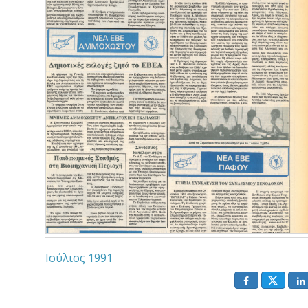
Ιούλιος 1991
()