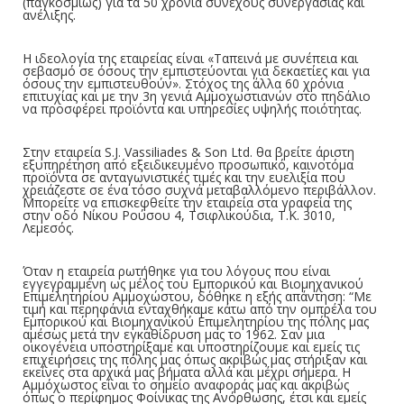
(παγκοσμίως) για τα 50 χρόνια συνεχούς συνεργασίας και
ανέλιξης.
Η ιδεολογία της εταιρείας είναι «Ταπεινά με συνέπεια και
σεβασμό σε όσους την εμπιστεύονται για δεκαετίες και για
όσους την εμπιστευθούν». Στόχος της άλλα 60 χρόνια
επιτυχίας και με την 3η γενιά Αμμοχωστιανών στο πηδάλιο
να προσφέρει προϊόντα και υπηρεσίες υψηλής ποιότητας.
Στην εταιρεία S.J. Vassiliades & Son Ltd. θα βρείτε άριστη
εξυπηρέτηση από εξειδικευμένο προσωπικό, καινοτόμα
προϊόντα σε ανταγωνιστικές τιμές και την ευελιξία που
χρειάζεστε σε ένα τόσο συχνά μεταβαλλόμενο περιβάλλον.
Μπορείτε να επισκεφθείτε την εταιρεία στα γραφεία της
στην οδό Νίκου Ρούσου 4, Τσιφλικούδια, Τ.Κ. 3010,
Λεμεσός.
Όταν η εταιρεία ρωτήθηκε για του λόγους που είναι
εγγεγραμμένη ως μέλος του Εμπορικού και Βιομηχανικού
Επιμελητηρίου Αμμοχώστου, δόθηκε η εξής απάντηση: “Με
τιμή και περηφάνια ενταχθήκαμε κάτω από την ομπρέλα του
Εμπορικού και Βιομηχανικού Επιμελητηρίου της πόλης μας
αμέσως μετά την εγκαθίδρυση μας το 1962. Σαν μια
οικογένεια υποστηρίξαμε και υποστηρίζουμε και εμείς τις
επιχειρήσεις της πόλης μας όπως ακριβώς μας στήριξαν και
εκείνες στα αρχικά μας βήματα αλλά και μέχρι σήμερα. Η
Αμμόχωστος είναι το σημείο αναφοράς μας και ακριβώς
όπως ο περίφημος Φοίνικας της Ανόρθωσης, έτσι και εμείς