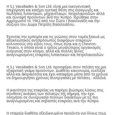
Η S.J. Vassiliades & Son Ltd. είναι μια οικογενειακή
επιχείρηση και κατέχει ηγετική θέση στις εισαγωγές και
πωλήσεις λιπαντικών, μηχανέλαιων, πετρελαιοειδών αλλά
και συναφή προϊόντων ανά την Κύπρο. Ιδρύθηκε στην
Αμμόχωστο το 1962 από τον Σώτο Ι Βασιλειάδη και την
σύζυγο του Δώρα Πετρίδη Βασιλειάδου.
Έχοντας την εμπειρία και τις γνώσεις στον τομέα ξεκινά ως
αποκλειστικός αντιπρόσωπος διαφόρων εταιρειών
κολοσσούς στο είδος τους, όπως είναι και η Chevron-
Texaco, η οποία είναι ο τρίτος μεγαλύτερος οργανισμός
ενέργειας στον κόσμο, αλλά και πολλές άλλες
αναγνωρισμένες εταιρείες λιπαντικών και πετρελαιοειδών.
Η S.J. Vassiliades & Son Ltd. προσφέρει στον πελάτη της μια
εξαιρετική γκάμα προϊόντων. Διαθέτει καινοτομία, ευελιξία
αλλά και ακεραιότητα και έχει καταφέρει μέσα από τα χρόνια
να δημιουργήσει χρόνιες συνεργασίες με πελάτες - κλειδιά.
Η ικανότητα της εταιρείας να παρέχει βιώσιμες λύσεις στις
σύνθετες ανάγκες των πελατών της σήμερα, την έχει
οδηγήσει σε συνεργασία πολλών δεκαετιών με τις πιο
αναγνωρισμένες και σεβαστές εταιρείες ανά την Κύπρο.
Η εταιρεία διαθέτει εξειδικευμένα προϊόντα για όλους τους