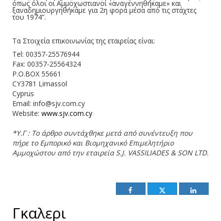
όπως όλοι οι Αμμοχωστιανοί «αναγεννηθήκαμε» και
ξαναδημιουργηθήκαμε για 2η φορά μέσα από τις στάχτες
του 1974”.
Τα Στοιχεία επικοινωνίας της εταιρείας είναι:
Tel: 00357-25576944
Fax: 00357-25564324
P.O.BOX 55661
CY3781 Limassol
Cyprus
Email: info@sjv.com.cy
Website:
www.sjv.com.cy
*Υ.Γ : Το άρθρο συντάχθηκε μετά από συνέντευξη που
πήρε το Εμπορικό και Βιομηχανικό Επιμελητήριο
Αμμοχώστου από την εταιρεία S.J. VASSILIADES & SON LTD.
Γκαλερι