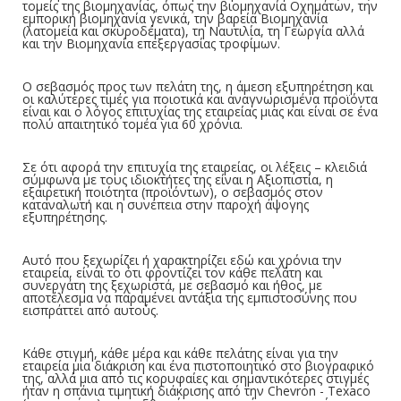
τομείς της βιομηχανίας, όπως την βιομηχανία Οχημάτων, την
εμπορική βιομηχανία γενικά, την βαρεία Βιομηχανία
(λατομεία και σκυροδέματα), τη Ναυτιλία, τη Γεωργία αλλά
και την Βιομηχανία επεξεργασίας τροφίμων.
Ο σεβασμός προς των πελάτη της, η άμεση εξυπηρέτηση και
οι καλύτερες τιμές για ποιοτικά και αναγνωρισμένα προϊόντα
είναι και ο λόγος επιτυχίας της εταιρείας μιας και είναι σε ένα
πολύ απαιτητικό τομέα για 60 χρόνια.
Σε ότι αφορά την επιτυχία της εταιρείας, οι λέξεις – κλειδιά
σύμφωνα με τους ιδιοκτήτες της είναι η Αξιοπιστία, η
εξαιρετική ποιότητα (προϊόντων), ο σεβασμός στον
καταναλωτή και η συνέπεια στην παροχή άψογης
εξυπηρέτησης.
Αυτό που ξεχωρίζει ή χαρακτηρίζει εδώ και χρόνια την
εταιρεία, είναι το ότι φροντίζει τον κάθε πελάτη και
συνεργάτη της ξεχωριστά, με σεβασμό και ήθος, με
αποτέλεσμα να παραμένει αντάξια της εμπιστοσύνης που
εισπράττει από αυτούς.
Κάθε στιγμή, κάθε μέρα και κάθε πελάτης είναι για την
εταιρεία μια διάκριση και ένα πιστοποιητικό στο βιογραφικό
της, αλλά μια από τις κορυφαίες και σημαντικότερες στιγμές
ήταν η σπάνια τιμητική διάκρισης από την Chevron - Texaco